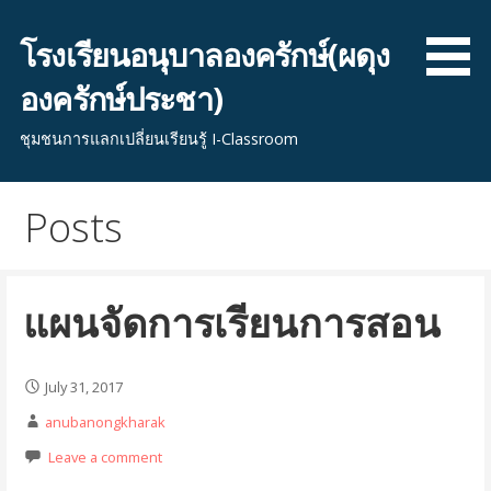
S
k
โรงเรียนอนุบาลองครักษ์(ผดุง
i
องครักษ์ประชา)
p
t
ชุมชนการแลกเปลี่ยนเรียนรู้ I-Classroom
o
c
o
Posts
n
t
e
แผนจัดการเรียนการสอน
n
t
July 31, 2017
anubanongkharak
Leave a comment