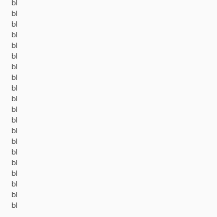
bl
bl
bl
bl
bl
bl
bl
bl
bl
bl
bl
bl
bl
bl
bl
bl
bl
bl
bl
bl