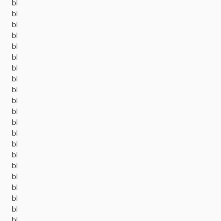
bl
bl
bl
bl
bl
bl
bl
bl
bl
bl
bl
bl
bl
bl
bl
bl
bl
bl
bl
bl
bl