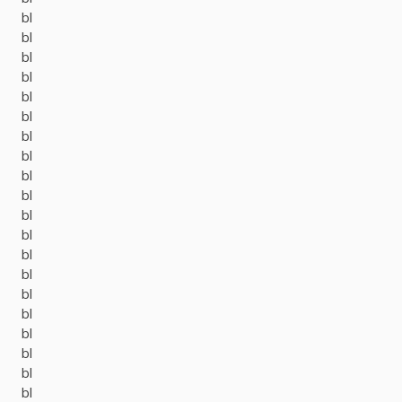
bl
bl
bl
bl
bl
bl
bl
bl
bl
bl
bl
bl
bl
bl
bl
bl
bl
bl
bl
bl