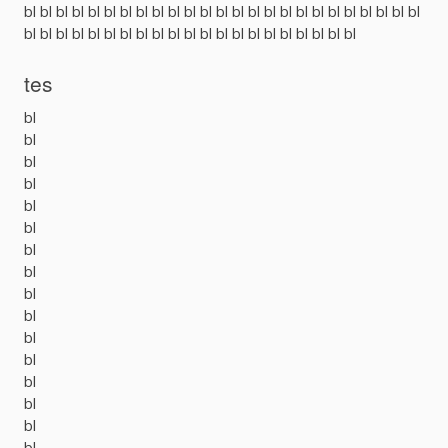
bl
bl
bl
bl
bl
bl
bl
bl
bl
bl
bl
bl
bl
bl
bl
bl
bl
bl
bl
bl
bl
bl
bl
bl
bl
bl
bl
bl
bl
bl
bl
bl
bl
bl
bl
bl
bl
bl
bl
bl
bl
bl
bl
bl
bl
bl
tes
bl
bl
bl
bl
bl
bl
bl
bl
bl
bl
bl
bl
bl
bl
bl
bl