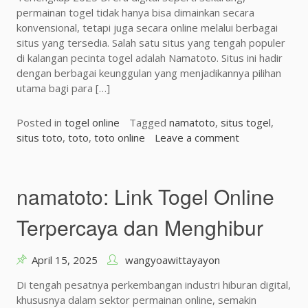
l
permainan togel tidak hanya bisa dimainkan secara
O
konvensional, tetapi juga secara online melalui berbagai
n
situs yang tersedia. Salah satu situs yang tengah populer
l
di kalangan pecinta togel adalah Namatoto. Situs ini hadir
i
dengan berbagai keunggulan yang menjadikannya pilihan
n
utama bagi para […]
e
L
e
Posted in
togel online
Tagged
namatoto
,
situs togel
,
b
situs toto
,
toto
,
toto online
Leave a comment
o
i
n
h
N
M
a
namatoto: Link Togel Online
e
m
n
a
Terpercaya dan Menghibur
y
t
e
o
n
t
April 15, 2025
wangyoawittayayon
a
o
Di tengah pesatnya perkembangan industri hiburan digital,
n
:
khususnya dalam sektor permainan online, semakin
g
L