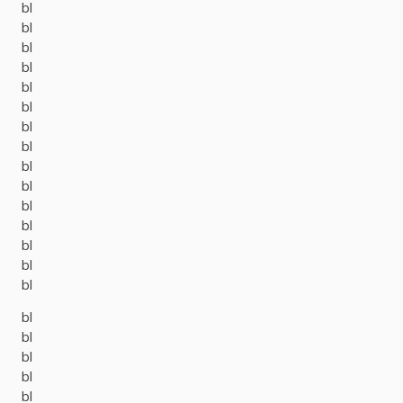
bl
bl
bl
bl
bl
bl
bl
bl
bl
bl
bl
bl
bl
bl
bl
bl
bl
bl
bl
bl