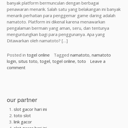
banyak platform bermunculan dengan berbagai
k
i
penawaran menarik. Salah satu yang belakangan ini banyak
a
n
menarik perhatian para penggemar game daring adalah
n
k
namatoto. Platform ini dikenal karena menawarkan
B
S
pengalaman bermain yang aman, seru, dan tentunya
e
i
menguntungkan bagi para penggunanya. Apa yang
r
t
Ditawarkan oleh namatoto? […]
s
u
a
s
m
Posted in
togel online
Tagged
namatoto
,
namatoto
T
a
login
,
situs toto
,
togel
,
togel online
,
toto
Leave a
o
N
comment
o
g
a
n
e
m
n
l
a
a
O
t
m
n
our partner
o
a
l
t
t
i
slot gacor hari ini
o
o
n
toto slot
t
e
link gacor
o
T