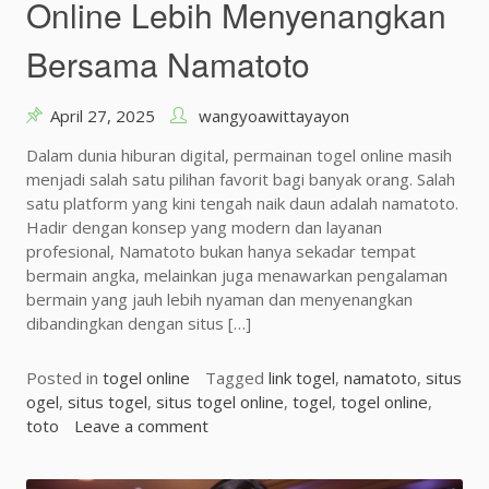
Online Lebih Menyenangkan
e
t
r
o
Bersama Namatoto
p
t
e
o
r
:
April 27, 2025
wangyoawittayayon
c
S
Dalam dunia hiburan digital, permainan togel online masih
a
e
menjadi salah satu pilihan favorit bagi banyak orang. Salah
y
n
satu platform yang kini tengah naik daun adalah namatoto.
a
s
Hadir dengan konsep yang modern dan layanan
u
a
profesional, Namatoto bukan hanya sekadar tempat
n
s
bermain angka, melainkan juga menawarkan pengalaman
t
i
bermain yang jauh lebih nyaman dan menyenangkan
u
S
dibandingkan dengan situs […]
k
l
P
o
e
t
Posted in
togel online
Tagged
link togel
,
namatoto
,
situs
n
O
ogel
,
situs togel
,
situs togel online
,
togel
,
togel online
,
g
n
toto
Leave a comment
o
g
l
n
e
i
P