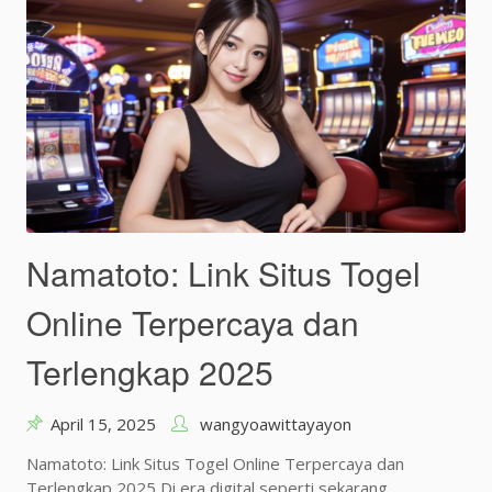
m
n
e
a
e
n
r
y
g
T
a
a
o
n
l
g
g
a
e
B
m
l
i
a
O
k
n
n
i
B
l
n
e
Namatoto: Link Situs Togel
i
L
r
n
u
m
Online Terpercaya dan
e
p
a
a
i
Terlengkap 2025
W
n
a
T
k
o
April 15, 2025
wangyoawittayayon
t
g
Namatoto: Link Situs Togel Online Terpercaya dan
u
e
Terlengkap 2025 Di era digital seperti sekarang,