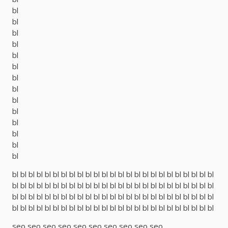
bl
bl
bl
bl
bl
bl
bl
bl
bl
bl
bl
bl
bl
bl
bl
bl
bl
bl
bl
bl
bl
bl
bl
bl
bl
bl
bl
bl
bl
bl
bl
bl
bl
bl
bl
bl
bl
bl
bl
bl
bl
bl
bl
bl
bl
bl
bl
bl
bl
bl
bl
bl
bl
bl
bl
bl
bl
bl
bl
bl
bl
bl
bl
bl
bl
bl
bl
bl
bl
bl
bl
bl
bl
bl
bl
bl
bl
bl
bl
bl
bl
bl
bl
bl
bl
bl
bl
bl
bl
bl
bl
bl
bl
bl
bl
bl
bl
bl
bl
bl
bl
bl
bl
bl
bl
bl
bl
bl
bl
bl
bl
bl
bl
bl
seo
seo
seo
seo
seo
seo
seo
seo
seo
seo