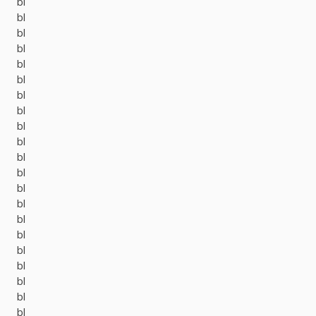
bl
bl
bl
bl
bl
bl
bl
bl
bl
bl
bl
bl
bl
bl
bl
bl
bl
bl
bl
bl
bl