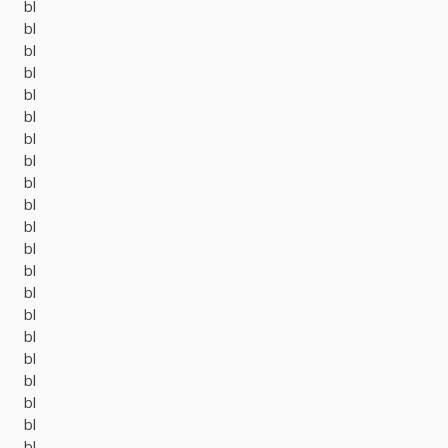
bl
bl
bl
bl
bl
bl
bl
bl
bl
bl
bl
bl
bl
bl
bl
bl
bl
bl
bl
bl
bl