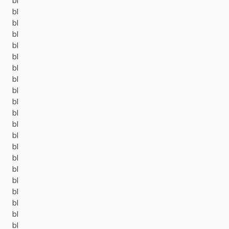
bl
bl
bl
bl
bl
bl
bl
bl
bl
bl
bl
bl
bl
bl
bl
bl
bl
bl
bl
bl
bl