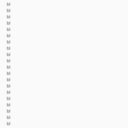
bl
bl
bl
bl
bl
bl
bl
bl
bl
bl
bl
bl
bl
bl
bl
bl
bl
bl
bl
bl