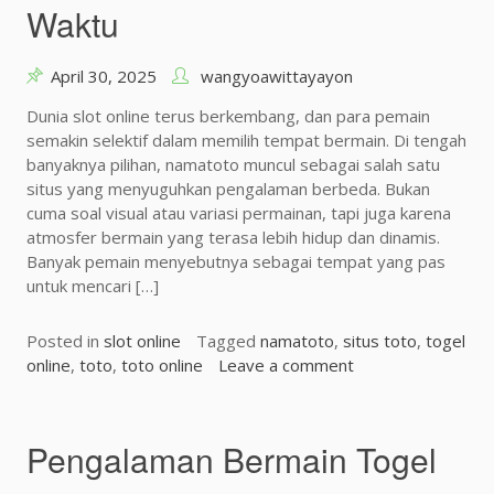
o
Waktu
t
o
S
April 30, 2025
wangyoawittayayon
i
Dunia slot online terus berkembang, dan para pemain
t
semakin selektif dalam memilih tempat bermain. Di tengah
u
banyaknya pilihan, namatoto muncul sebagai salah satu
s
situs yang menyuguhkan pengalaman berbeda. Bukan
T
cuma soal visual atau variasi permainan, tapi juga karena
o
atmosfer bermain yang terasa lebih hidup dan dinamis.
g
Banyak pemain menyebutnya sebagai tempat yang pas
e
untuk mencari […]
l
:
B
Posted in
slot online
Tagged
namatoto
,
situs toto
,
togel
a
online
,
toto
,
toto online
Leave a comment
o
n
n
d
N
a
a
Pengalaman Bermain Togel
r
m
T
a