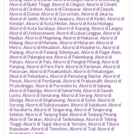
Aborsi di Bukit Tinggi
,
Aborsi di Cilegon
,
Aborsi di Cimahi
,
Aborsi di Cirebon
,
Aborsi di Denpasar
,
Aborsi di Depok
,
Aborsi di Dumai
,
Aborsi di Gorontalo
,
Aborsi di Jakarta
,
Aborsi di Jambi
,
Aborsi di Jayapura
,
Aborsi di Kediri
,
Aborsi di
Kendari
,
Aborsi di Kota Medan
,
Aborsi di Kota Mobagu
,
Aborsi di Kota Surabaya
,
Aborsi di Kupang
,
Aborsi di Langsa
,
Aborsi di Lhokseumawe
,
Aborsi di Lubuk Linggau
,
Aborsi di
Madiun
,
Aborsi di Magelang
,
Aborsi di Makassar
,
Aborsi di
Malang
,
Aborsi di Manado
,
Aborsi di Mataram
,
Aborsi di
Metro
,
Aborsi di Meulaboh
,
Aborsi di Mojokerto
,
Aborsi di
Padang
,
Aborsi di Padang Sidempuan
,
Aborsi di Pagar Alam
,
Aborsi di Palangkaraya
,
Aborsi di Palembang
,
Aborsi di
Palopo
,
Aborsi di Palu
,
Aborsi di Pangkal Pinang
,
Aborsi di
Panjang
,
Aborsi di Pare Pare
,
Aborsi di Pariaman
,
Aborsi di
Pasuruan
,
Aborsi di Payakumbuh
,
Aborsi di Pekalongan
,
Aborsi di Pekanbaru
,
Aborsi di Pematang Siantar
,
Aborsi di
Penuh
,
Aborsi di Pontianak
,
Aborsi di Prabumulih
,
Aborsi di
Probolinggo
,
Aborsi di Purwokerto
,
Aborsi di Sabang
,
Aborsi di Salatiga
,
Aborsi di Samarinda
,
Aborsi di Sawah
Lunto
,
Aborsi di Semarang
,
Aborsi di Serang
,
Aborsi di
Sibolga
,
Aborsi di Singkawang
,
Aborsi di Solok
,
Aborsi di
Sorong
,
Aborsi di Subulussalam
,
Aborsi di Sukabumi
,
Aborsi
di Surakarta
,
Aborsi di Tangerang
,
Aborsi di Tangerang
Selatan
,
Aborsi di Tanjung Balai
,
Aborsi di Tanjung Pinang
,
Aborsi di Tarakan
,
Aborsi di Tasikmalaya
,
Aborsi di Tebing
Tinggi
,
Aborsi di Tegal
,
Aborsi di Ternate
,
Aborsi di Tidore
Kepulauan
,
Aborsi di Tomohon
,
Aborsi di Tual
,
Aborsi di
Yogyakarta / Jogja