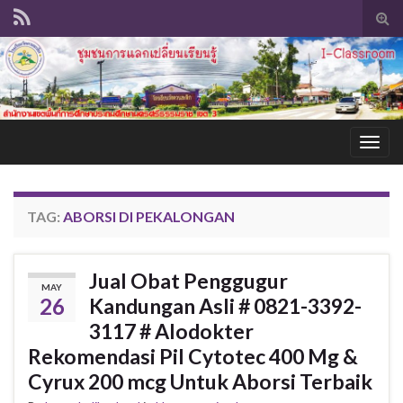
Tog
sear
for
Togg
navig
TAG:
ABORSI DI PEKALONGAN
Jual Obat Penggugur
MAY
26
Kandungan Asli # 0821-3392-
3117 # Alodokter
Rekomendasi Pil Cytotec 400 Mg &
Cyrux 200 mcg Untuk Aborsi Terbaik