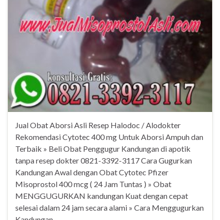
Jual Obat Aborsi Asli Resep Halodoc / Alodokter
Rekomendasi Cytotec 400 mg Untuk Aborsi Ampuh dan
Terbaik » Beli Obat Penggugur Kandungan di apotik
tanpa resep dokter 0821-3392-3117 Cara Gugurkan
Kandungan Awal dengan Obat Cytotec Pfizer
Misoprostol 400 mcg ( 24 Jam Tuntas ) » Obat
MENGGUGURKAN kandungan Kuat dengan cepat
selesai dalam 24 jam secara alami » Cara Menggugurkan
Kandungan …