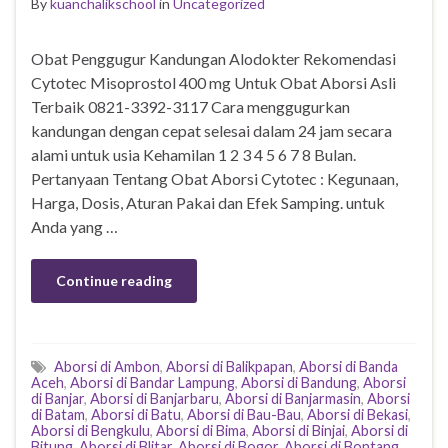
By
kuanchalikschool
in
Uncategorized
Obat Penggugur Kandungan Alodokter Rekomendasi
Cytotec Misoprostol 400 mg Untuk Obat Aborsi Asli
Terbaik 0821-3392-3117 Cara menggugurkan
kandungan dengan cepat selesai dalam 24 jam secara
alami untuk usia Kehamilan 1 2 3 4 5 6 7 8 Bulan.
Pertanyaan Tentang Obat Aborsi Cytotec : Kegunaan,
Harga, Dosis, Aturan Pakai dan Efek Samping. untuk
Anda yang …
Continue reading
Aborsi di Ambon
,
Aborsi di Balikpapan
,
Aborsi di Banda
Aceh
,
Aborsi di Bandar Lampung
,
Aborsi di Bandung
,
Aborsi
di Banjar
,
Aborsi di Banjarbaru
,
Aborsi di Banjarmasin
,
Aborsi
di Batam
,
Aborsi di Batu
,
Aborsi di Bau-Bau
,
Aborsi di Bekasi
,
Aborsi di Bengkulu
,
Aborsi di Bima
,
Aborsi di Binjai
,
Aborsi di
Bitung
,
Aborsi di Blitar
,
Aborsi di Bogor
,
Aborsi di Bontang
,