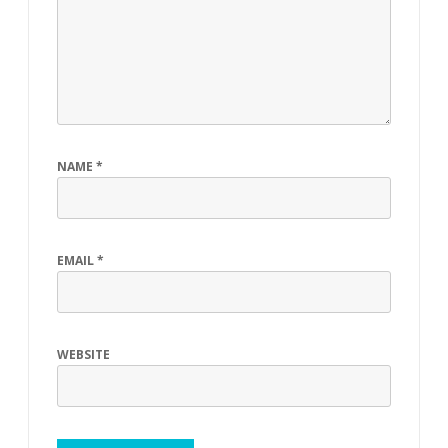
น
ป
ร
ะ
ถ
NAME
*
ม
ศึ
ก
EMAIL
*
ษ
า
WEBSITE
ปี
ที่
4