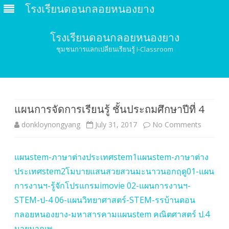
โรงเรียนดอนกลอยหนองยาง
โรงเรียนดอนกลอยหนองยาง
ชุมชนการแลกเปลี่ยนเรียนรู้ I-Classroom
Skip
to
content
แผนการจัดการเรียนรู้ ชั้นประถมศึกษาปีที่ 4
donkloynongyang
July 31, 2017
No Comments
o
n
แผนstem-ภาษาต่างประเทศstem1
แผนstem-ภาษาต่าง
แ
ประเทศstem2
โมบายแสนสวย
สวนมะนาวนอกฤดู
01-แผน
ผ
การงานฯ-รู้จักโปรแกรมimovie
02-แผนการงานฯ-
น
STEM-ป-4
06-แผนวิทยาศาสตร์-STEM-รรบ้านดอน
กลอยหนองยาง-มหาสารคาม
แผนstem คณิตศาสตร์ ป.4
ก
นายมาณพ