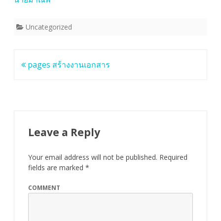
า
ร
Uncategorized
จั
ด
Post
pages สร้างงานเอกสาร
ก
navigation
า
ร
เ
Leave a Reply
รี
Your email address will not be published.
Required
ย
fields are marked
*
น
COMMENT
รู้
ชั้