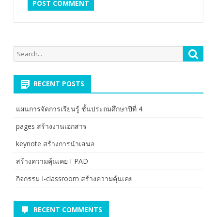
S
S
e
e
a
a
r
RECENT POSTS
r
c
c
h
แผนการจัดการเรียนรู้ ชั้นประถมศึกษาปีที่ 4
h
f
pages สร้างงานเอกสาร
o
keynote สร้างการนำเสนอ
r
:
สร้างความคุ้นเคย I-PAD
กิจกรรม I-classroom สร้างความคุ้นเคย
RECENT COMMENTS