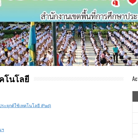
คโนโลยี
Ac
ะยุกต์ใช้เทคโนโลยี iPad)
นฯ