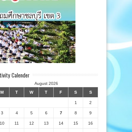
tivity Calender
August 2026
M
T
W
T
F
S
S
1
2
3
4
5
6
7
8
9
10
11
12
13
14
15
16