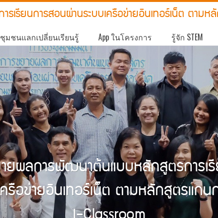
รเรียนการสอนผ่านระบบเครือข่ายอินเทอร์เน็ต ตามหล
ชุมชนแลกเปลี่ยนเรียนรู้
App ในโครงการ
รู้จัก STEM
ยายผลการพัฒนาต้นแบบหลักสูตรการเร
ครือข่ายอินเทอร์เน็ต ตามหลักสูตรแก
I-Classroom