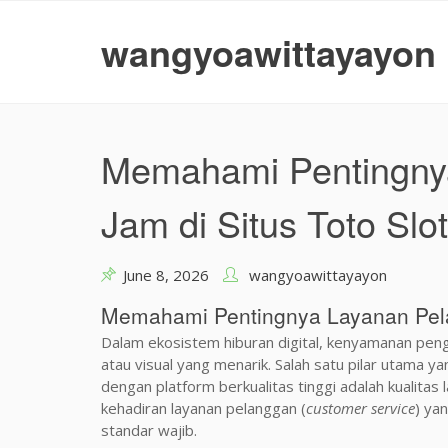
S
k
wangyoawittayayon
i
p
t
o
c
Memahami Pentingny
o
n
Jam di Situs Toto Slot
t
e
n
t
June 8, 2026
wangyoawittayayon
Memahami Pentingnya Layanan Pelan
Dalam ekosistem hiburan digital, kenyamanan pen
atau visual yang menarik. Salah satu pilar utama y
dengan platform berkualitas tinggi adalah kualita
kehadiran layanan pelanggan (
customer service
) ya
standar wajib.