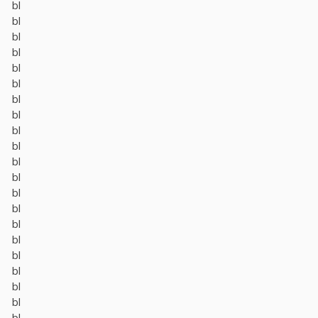
bl
bl
bl
bl
bl
bl
bl
bl
bl
bl
bl
bl
bl
bl
bl
bl
bl
bl
bl
bl
bl