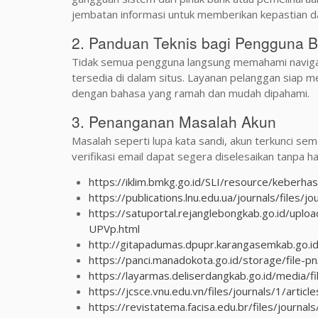
jembatan informasi untuk memberikan kepastian d
2. Panduan Teknis bagi Pengguna B
Tidak semua pengguna langsung memahami navigasi m
tersedia di dalam situs. Layanan pelanggan siap 
dengan bahasa yang ramah dan mudah dipahami.
3. Penanganan Masalah Akun
Masalah seperti lupa kata sandi, akun terkunci se
verifikasi email dapat segera diselesaikan tanpa 
https://iklim.bmkg.go.id/SLI/resource/keberha
https://publications.lnu.edu.ua/journals/files
https://satuportal.rejanglebongkab.go.id/u
UPVp.html
http://gitapadumas.dpupr.karangasemkab.go.
https://panci.manadokota.go.id/storage/fil
https://layarmas.deliserdangkab.go.id/media/fi
https://jcsce.vnu.edu.vn/files/journals/1/ar
https://revistatema.facisa.edu.br/files/journ