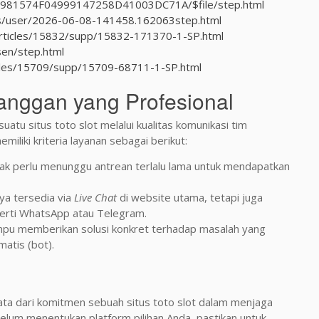
825981574F04999147258D41003DC71A/$file/step.html
ads/user/2026-06-08-141458.162063step.html
/1/articles/15832/supp/15832-171370-1-SP.html
sen/step.html
articles/15709/supp/15709-68711-1-SP.html
langgan yang Profesional
uatu situs toto slot melalui kualitas komunikasi tim
liki kriteria layanan sebagai berikut:
ak perlu menunggu antrean terlalu lama untuk mendapatkan
nya tersedia via
Live Chat
di website utama, tetapi juga
perti WhatsApp atau Telegram.
ampu memberikan solusi konkret terhadap masalah yang
atis (bot).
yata dari komitmen sebuah situs toto slot dalam menjaga
um menentukan platform pilihan Anda, pastikan untuk