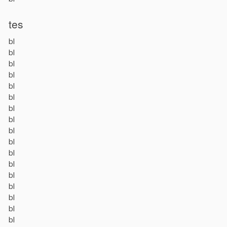
tes
bl
bl
bl
bl
bl
bl
bl
bl
bl
bl
bl
bl
bl
bl
bl
bl
bl