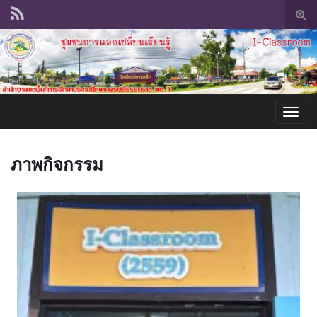
Tog
sear
for
Togg
navig
ภาพกิจกรรม